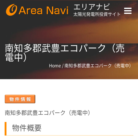
エリアナビ
Toggle
太陽光発電所投資サイト
naviga
南知多郡武豊エコパーク（売
電中）
Home
/
南知多郡武豊エコパーク（売電中）
南知多郡武豊エコパーク（売電中）
物件概要